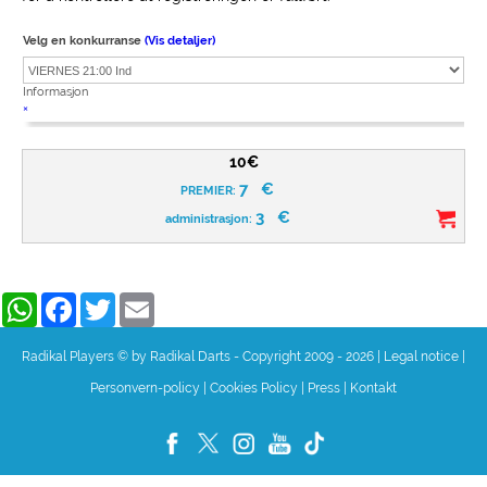
Velg en konkurranse
(Vis detaljer)
Informasjon
×
10€
7
€
PREMIER:
3
€
administrasjon:
WhatsApp
Facebook
Twitter
Email
Radikal Players © by Radikal Darts - Copyright 2009 - 2026
|
Legal notice
|
Personvern-policy
|
Cookies Policy
|
Press
|
Kontakt